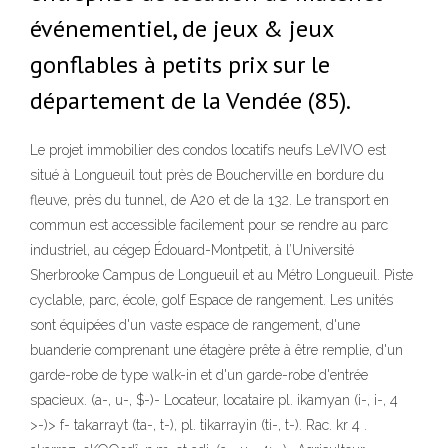
événementiel, de jeux & jeux
gonflables à petits prix sur le
département de la Vendée (85).
Le projet immobilier des condos locatifs neufs LeVIVO est
situé à Longueuil tout près de Boucherville en bordure du
fleuve, près du tunnel, de A20 et de la 132. Le transport en
commun est accessible facilement pour se rendre au parc
industriel, au cégep Édouard-Montpetit, à l’Université
Sherbrooke Campus de Longueuil et au Métro Longueuil. Piste
cyclable, parc, école, golf Espace de rangement. Les unités
sont équipées d'un vaste espace de rangement, d'une
buanderie comprenant une étagère prête à être remplie, d'un
garde-robe de type walk-in et d'un garde-robe d'entrée
spacieux. (a-, u-, $-)- Locateur, locataire pl. ikamyan (i-, i-, 4
>-)> f- takarrayt (ta-, t-), pl. tikarrayin (ti-, t-). Rac. kr 4 .