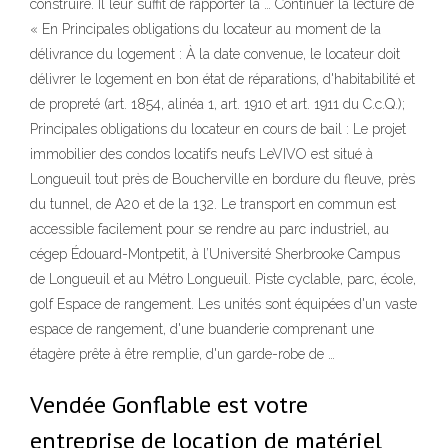
construire. Il leur suffit de rapporter la … Continuer la lecture de
« En Principales obligations du locateur au moment de la
délivrance du logement : À la date convenue, le locateur doit
délivrer le logement en bon état de réparations, d'habitabilité et
de propreté (art. 1854, alinéa 1, art. 1910 et art. 1911 du C.c.Q.);
Principales obligations du locateur en cours de bail : Le projet
immobilier des condos locatifs neufs LeVIVO est situé à
Longueuil tout près de Boucherville en bordure du fleuve, près
du tunnel, de A20 et de la 132. Le transport en commun est
accessible facilement pour se rendre au parc industriel, au
cégep Édouard-Montpetit, à l’Université Sherbrooke Campus
de Longueuil et au Métro Longueuil. Piste cyclable, parc, école,
golf Espace de rangement. Les unités sont équipées d'un vaste
espace de rangement, d'une buanderie comprenant une
étagère prête à être remplie, d'un garde-robe de …
Vendée Gonflable est votre
entreprise de location de matériel