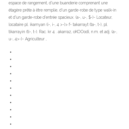
espace de rangement, d'une buanderie comprenant une
étagère prête à être remplie, d'un garde-robe de type walk-in
et d'un garde-robe d'entrée spacieux. (a-, u-, $-)- Locateur,
locataire pl. ikamyan (i-, i-, 4 >-)> f- takarrayt (ta-, t-), pl.
tikarrayin (ti-, t-). Rac. kr 4 . akarraz, oKOOodî, n.m. et adj. (a-,
u-, 4>-)- Agriculteur ,