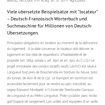
akarraz, oKOOodî, n.m. et adj. (a-, u-, 4>-)- Agriculteur ,
Viele übersetzte Beispielsätze mit "locateur"
– Deutsch-Französisch Wörterbuch und
Suchmaschine für Millionen von Deutsch-
Übersetzungen.
Principales obligations du locateur au moment de la délivrance
du logement : À la date convenue, le locateur doit délivrer le
logement en bon état de réparations, d'habitabilité et de
propreté (art. 1854, alinéa 1, art. 1910 et art. 1911 du C.c.Q.) Le
projet immobilier des condos locatifs neufs LeVIVO est situé à
Longueuil tout près de Boucherville en bordure du fleuve, près
du tunnel, de A20 et de la 132. Le transport en commun est
accessible facilement pour se rendre au parc industriel, au
cégep Édouard-Montpetit, à l’Université Sherbrooke Campus
de Longueuil et au Métro Longueuil. Piste cyclable, parc, école,
golf Espace de rangement. Les unités sont équipées d'un vaste