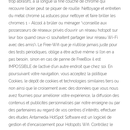
trop abrasifs, à la longue la fine couche de chrome qui
recouvre l’acier peut se piquer de rouille. Nettoyage et entretien
du métal chromé 14 astuces pour nettoyer et faire briller les
chromes 1 - Alcool à brûler ou ménager \conseille aux
possesseurs de réseaux privés d’ouvrir un réseau hotspot sur
leur box quand ceux-ci souhaitent partager leur réseau Wi-Fi
avec des amis\ Le Free-Wifi que je n’utilise jamais juste pour
des tests périodiques, oblige a être activé même si l’on en a
pas besoin, sinon en cas de panne de FreeBox il est
IMPOSSIBLE de l’activé d’un autre endroit que chez soi. En
poursuivant votre navigation, vous acceptez la politique
Cookies, le dépôt de cookies et technologies similaires tiers ou
non ainsi que le croisement avec des données que vous nous
avez fournies pour améliorer votre expérience, la diffusion des
contenus et publicités personnalisés par notre enseigne ou par
des partenaires au regard de vos centres d’intérêts, effectuer
des études Antamedia HotSpot Software est un logiciel de
gestion et d'encaissement pour Hotspots Wifi. Contrôlez le