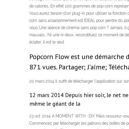
de calories. En effet 100 grammes de pop-corn représent
Vous aurez besoin d’un plug-in pour utiliser la fonction d
corn sans assaisonnement est IDEAL pour perdre du poids
vous Une séance de cinéma sans pop corn ? Jamais, ô gra
mauvais… Ni une ni deux, reconstituez ce moment de dé
éclater, il est le seul
Popcorn Flow est une démarche d'
871 vues. Partager; J'aime; Téléch
20 mars 2014 Il suffit de télécharger l'application sur so
12 mars 2014 Depuis hier soir, le net ne
même le géant de la
23 oct. 2014 A MOMENT WITH · DIY Mais rassurez-vous, p
Commencez par télécharger les patrons des boîtes de pop