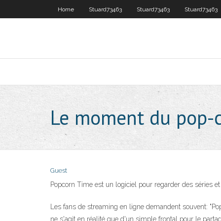
Home
Stuard73463
Stuard73463
Stuard73463
Le moment du pop-co
Guest
Popcorn Time est un logiciel pour regarder des séries et d
Les fans de streaming en ligne demandent souvent: "Popcor
ne s'agit en réalité que d'un simple frontal pour le part